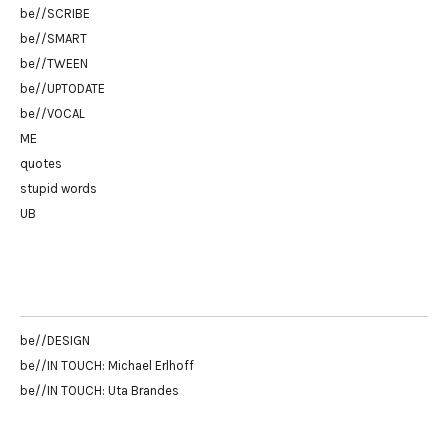
be//SCRIBE
be//SMART
be//TWEEN
be//UPTODATE
be//VOCAL
ME
quotes
stupid words
UB
be//DESIGN
be//IN TOUCH: Michael Erlhoff
be//IN TOUCH: Uta Brandes