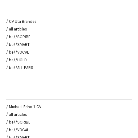
/ CV Uta Brandes
/ all articles
/ be//SCRIBE
/ be//SMART
/ be//VOCAL
/ be//HOLD
/ be//ALL EARS
/ Michael Erlhoff CV
/ all articles
/ be//SCRIBE
/ be//VOCAL
/ be//SMART