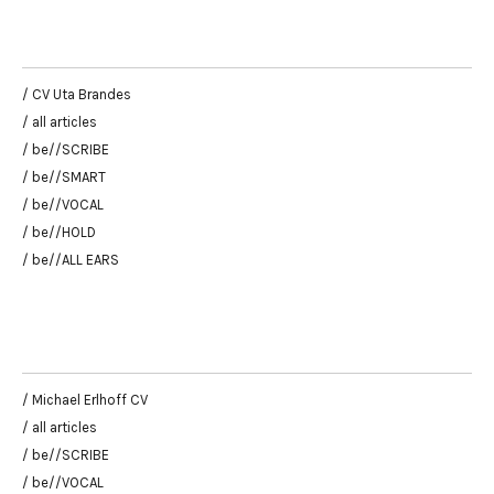
/ CV Uta Brandes
/ all articles
/ be//SCRIBE
/ be//SMART
/ be//VOCAL
/ be//HOLD
/ be//ALL EARS
/ Michael Erlhoff CV
/ all articles
/ be//SCRIBE
/ be//VOCAL