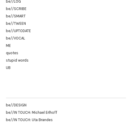
be//LOG
be//SCRIBE
be//SMART
be//TWEEN
be//UPTODATE
be//VOCAL
ME
quotes
stupid words
UB
be//DESIGN
be//IN TOUCH: Michael Erlhoff
be//IN TOUCH: Uta Brandes