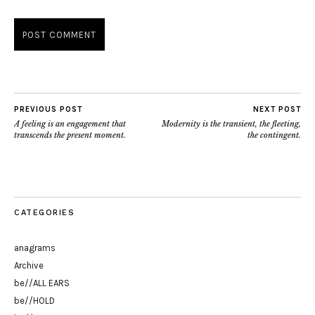
PREVIOUS POST
NEXT POST
A feeling is an engagement that
Modernity is the transient, the fleeting,
transcends the present moment.
the contingent.
CATEGORIES
anagrams
Archive
be//ALL EARS
be//HOLD