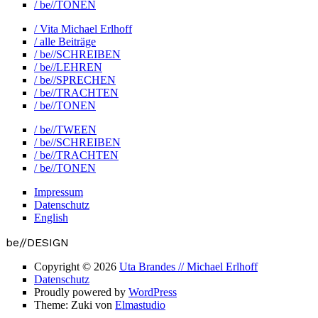
/ be//TONEN
/ Vita Michael Erlhoff
/ alle Beiträge
/ be//SCHREIBEN
/ be//LEHREN
/ be//SPRECHEN
/ be//TRACHTEN
/ be//TONEN
/ be//TWEEN
/ be//SCHREIBEN
/ be//TRACHTEN
/ be//TONEN
Impressum
Datenschutz
English
be//DESIGN
Copyright © 2026
Uta Brandes // Michael Erlhoff
Datenschutz
Proudly powered by
WordPress
Theme: Zuki von
Elmastudio