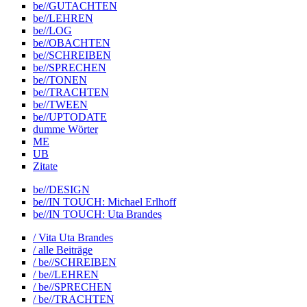
be//GUTACHTEN
be//LEHREN
be//LOG
be//OBACHTEN
be//SCHREIBEN
be//SPRECHEN
be//TONEN
be//TRACHTEN
be//TWEEN
be//UPTODATE
dumme Wörter
ME
UB
Zitate
be//DESIGN
be//IN TOUCH: Michael Erlhoff
be//IN TOUCH: Uta Brandes
/ Vita Uta Brandes
/ alle Beiträge
/ be//SCHREIBEN
/ be//LEHREN
/ be//SPRECHEN
/ be//TRACHTEN