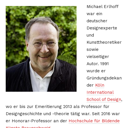
Michael Erlhoff
war ein
deutscher
Designexperte
und
Kunsttheoretiker
sowie
vielseitiger
Autor. 1991
wurde er
Gründungsdekan
der
Köln
International
School of Design
,
wo er bis zur Emeritierung 2013 als Professor für
Designgeschichte und -theorie tätig war. Seit 2016 war
er Honorar-Professor an der
Hochschule für Bildende