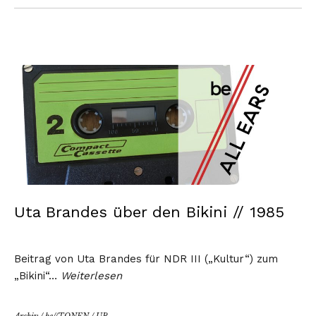
Uta Brandes über den Bikini // 1985
Beitrag von Uta Brandes für NDR III („Kultur“) zum
„Bikini“…
Weiterlesen
Archiv
/
be//TONEN
/
UB