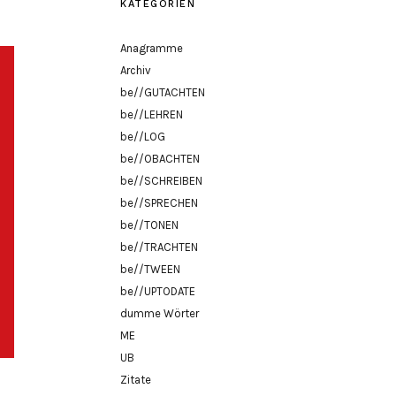
KATEGORIEN
Anagramme
Archiv
be//GUTACHTEN
be//LEHREN
be//LOG
be//OBACHTEN
be//SCHREIBEN
be//SPRECHEN
be//TONEN
be//TRACHTEN
be//TWEEN
be//UPTODATE
dumme Wörter
ME
UB
Zitate