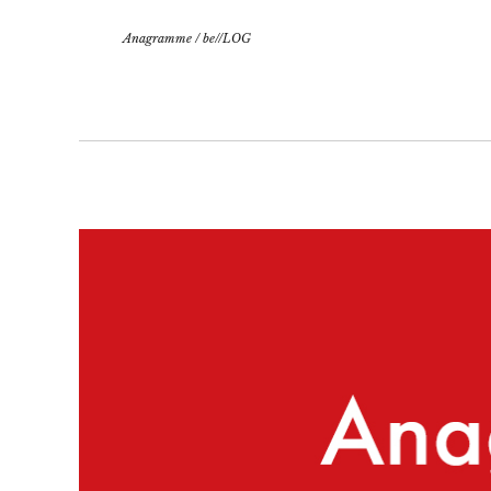
Anagramme
/
be//LOG