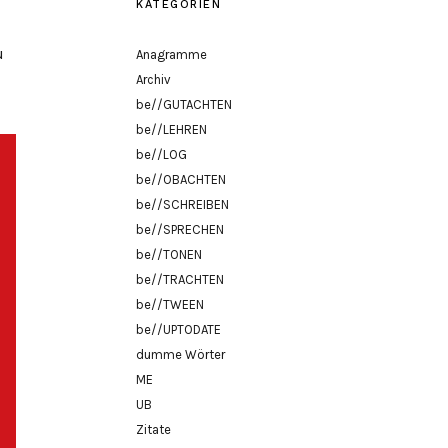
KATEGORIEN
u
Anagramme
Archiv
be//GUTACHTEN
be//LEHREN
be//LOG
be//OBACHTEN
be//SCHREIBEN
be//SPRECHEN
be//TONEN
be//TRACHTEN
be//TWEEN
be//UPTODATE
dumme Wörter
ME
UB
Zitate