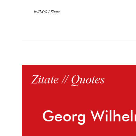
be//LOG
/
Zitate