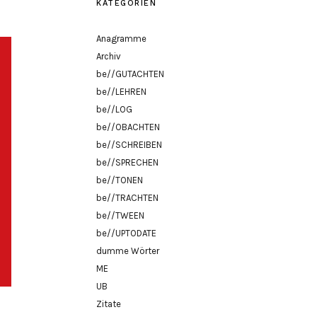
KATEGORIEN
Anagramme
Archiv
be//GUTACHTEN
be//LEHREN
be//LOG
be//OBACHTEN
be//SCHREIBEN
be//SPRECHEN
be//TONEN
be//TRACHTEN
be//TWEEN
be//UPTODATE
dumme Wörter
ME
UB
Zitate