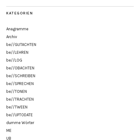
KATEGORIEN
Anagramme
Archiv
be//GUTACHTEN
be//LEHREN
be//LOG
be//OBACHTEN
be//SCHREIBEN
be//SPRECHEN
be//TONEN
be//TRACHTEN
be//TWEEN
be//UPTODATE
dumme Wörter
ME
UB