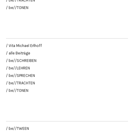
/ be//TRACHTEN
/ be//TONEN
/ Vita Michael Erlhoff
/ alle Beiträge
/ be//SCHREIBEN
/ be//LEHREN
/ be//SPRECHEN
/ be//TRACHTEN
/ be//TONEN
/ be//TWEEN