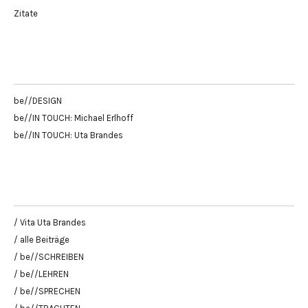
Zitate
be//DESIGN
be//IN TOUCH: Michael Erlhoff
be//IN TOUCH: Uta Brandes
/ Vita Uta Brandes
/ alle Beiträge
/ be//SCHREIBEN
/ be//LEHREN
/ be//SPRECHEN