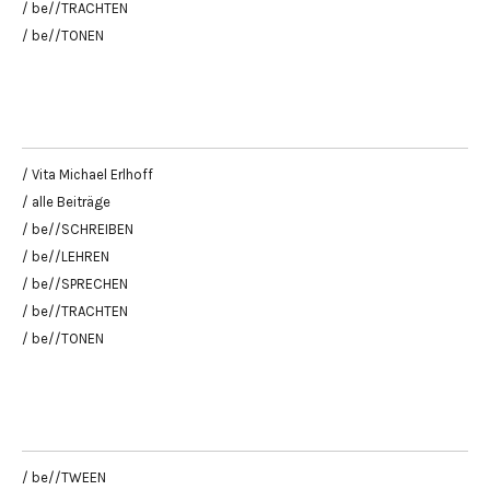
/ be//TRACHTEN
/ be//TONEN
/ Vita Michael Erlhoff
/ alle Beiträge
/ be//SCHREIBEN
/ be//LEHREN
/ be//SPRECHEN
/ be//TRACHTEN
/ be//TONEN
/ be//TWEEN