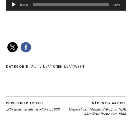
00:00
00:00
Audio-
Player
Archiv
,
be//TONEN
,
be//TWEEN
KATEGORIE:
VORHERIGER ARTIKEL
NÄCHSTER ARTIKEL
„Alle wollen kreativ sein“ // ca. 1983
Gespräch mit Michael Erlhoff im NDR
über Neue Poesie // ca. 1983