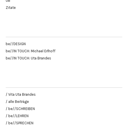
UB
Zitate
be//DESIGN
be//IN TOUCH: Michael Erlhoff
be//IN TOUCH: Uta Brandes
/ Vita Uta Brandes
/ alle Beiträge
/ be//SCHREIBEN
/ be//LEHREN
/ be//SPRECHEN