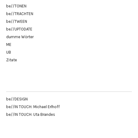
be//TONEN
be//TRACHTEN
be//TWEEN
be//UPTODATE
dumme Wörter
ME
UB
Zitate
be//DESIGN
be//IN TOUCH: Michael Erlhoff
be//IN TOUCH: Uta Brandes