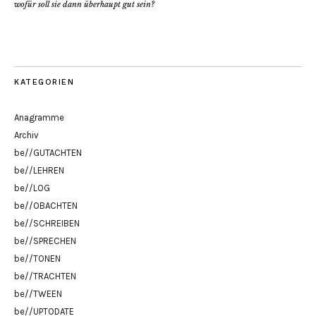
wofür soll sie dann überhaupt gut sein?
KATEGORIEN
Anagramme
Archiv
be//GUTACHTEN
be//LEHREN
be//LOG
be//OBACHTEN
be//SCHREIBEN
be//SPRECHEN
be//TONEN
be//TRACHTEN
be//TWEEN
be//UPTODATE