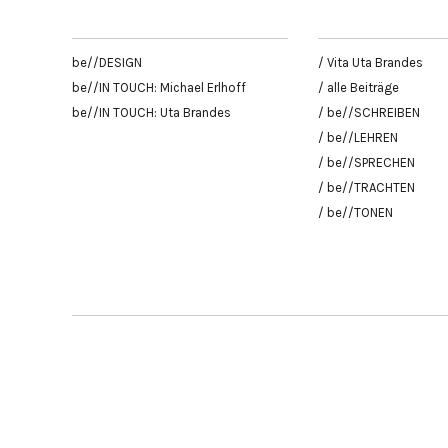
be//DESIGN
/ Vita Uta Brandes
be//IN TOUCH: Michael Erlhoff
/ alle Beiträge
be//IN TOUCH: Uta Brandes
/ be//SCHREIBEN
/ be//LEHREN
/ be//SPRECHEN
/ be//TRACHTEN
/ be//TONEN