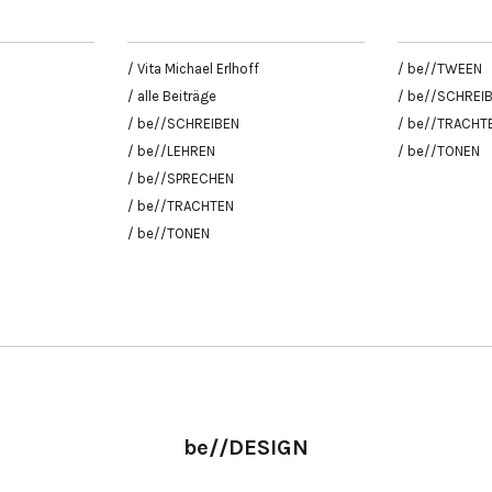
/ Vita Michael Erlhoff
/ be//TWEEN
/ alle Beiträge
/ be//SCHREI
/ be//SCHREIBEN
/ be//TRACHT
/ be//LEHREN
/ be//TONEN
/ be//SPRECHEN
/ be//TRACHTEN
/ be//TONEN
be//DESIGN