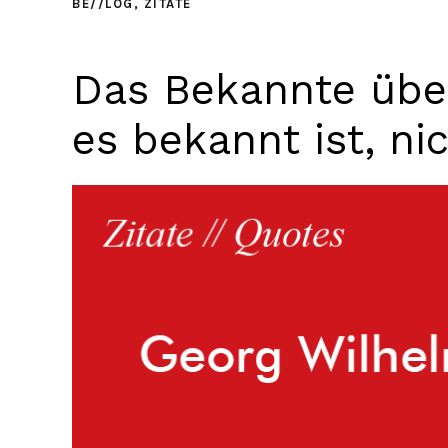
BE//LOG
,
ZITATE
Das Bekannte über
es bekannt ist, ni