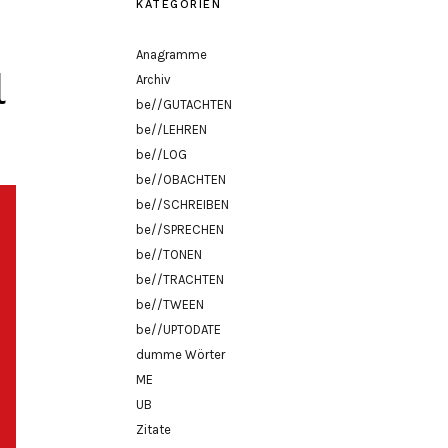
KATEGORIEN
Anagramme
l
Archiv
be//GUTACHTEN
be//LEHREN
be//LOG
be//OBACHTEN
be//SCHREIBEN
be//SPRECHEN
be//TONEN
be//TRACHTEN
be//TWEEN
be//UPTODATE
dumme Wörter
ME
UB
Zitate