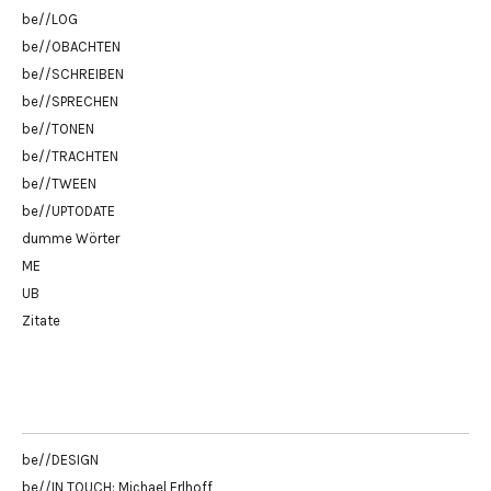
be//LOG
be//OBACHTEN
be//SCHREIBEN
be//SPRECHEN
be//TONEN
be//TRACHTEN
be//TWEEN
be//UPTODATE
dumme Wörter
ME
UB
Zitate
be//DESIGN
be//IN TOUCH: Michael Erlhoff