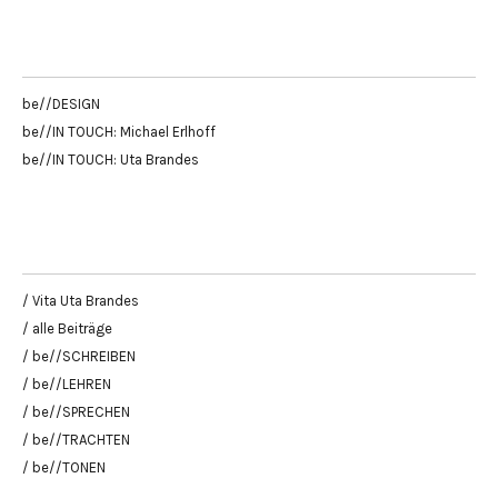
be//DESIGN
be//IN TOUCH: Michael Erlhoff
be//IN TOUCH: Uta Brandes
/ Vita Uta Brandes
/ alle Beiträge
/ be//SCHREIBEN
/ be//LEHREN
/ be//SPRECHEN
/ be//TRACHTEN
/ be//TONEN