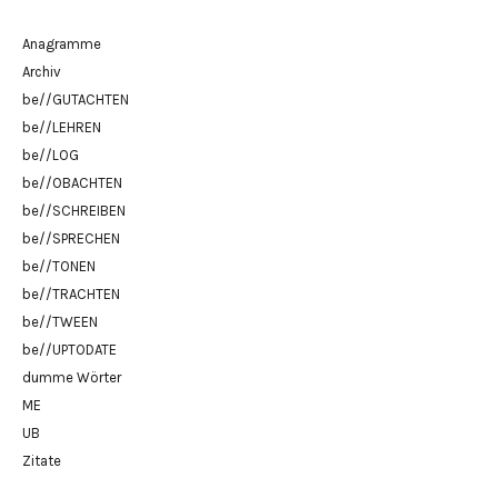
Anagramme
Archiv
be//GUTACHTEN
be//LEHREN
be//LOG
be//OBACHTEN
be//SCHREIBEN
be//SPRECHEN
be//TONEN
be//TRACHTEN
be//TWEEN
be//UPTODATE
dumme Wörter
ME
UB
Zitate