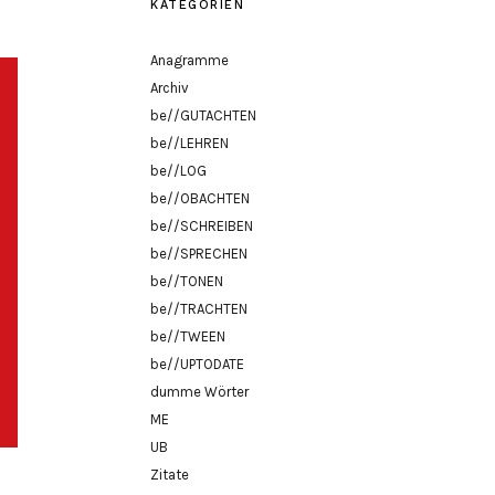
KATEGORIEN
Anagramme
Archiv
be//GUTACHTEN
be//LEHREN
be//LOG
be//OBACHTEN
be//SCHREIBEN
be//SPRECHEN
be//TONEN
be//TRACHTEN
be//TWEEN
be//UPTODATE
dumme Wörter
ME
UB
Zitate