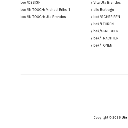
be//DESIGN
/ Vita Uta Brandes
be//IN TOUCH: Michael Erlhoff
/ alle Beiträge
be//IN TOUCH: Uta Brandes
/ be//SCHREIBEN
/ be//LEHREN
/ be//SPRECHEN
/ be//TRACHTEN
/ be//TONEN
Copyright © 2026
Uta