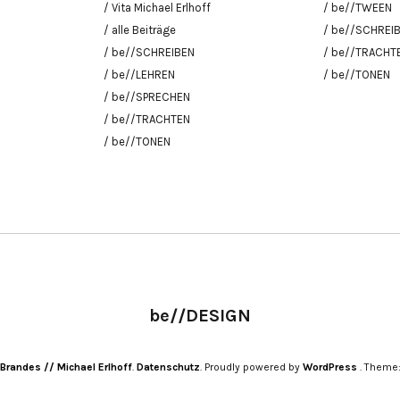
/ Vita Michael Erlhoff
/ be//TWEEN
/ alle Beiträge
/ be//SCHREI
/ be//SCHREIBEN
/ be//TRACHT
/ be//LEHREN
/ be//TONEN
/ be//SPRECHEN
/ be//TRACHTEN
/ be//TONEN
be//DESIGN
 Brandes // Michael Erlhoff
Datenschutz
Proudly powered by
WordPress
Theme: