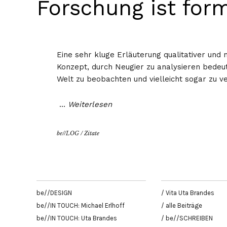
Forschung ist form
Eine sehr kluge Erläuterung qualitativer und n
Konzept, durch Neugier zu analysieren bedeut
Welt zu beobachten und vielleicht sogar zu v
…
Weiterlesen
be//LOG
/
Zitate
be//DESIGN
/ Vita Uta Brandes
be//IN TOUCH: Michael Erlhoff
/ alle Beiträge
be//IN TOUCH: Uta Brandes
/ be//SCHREIBEN