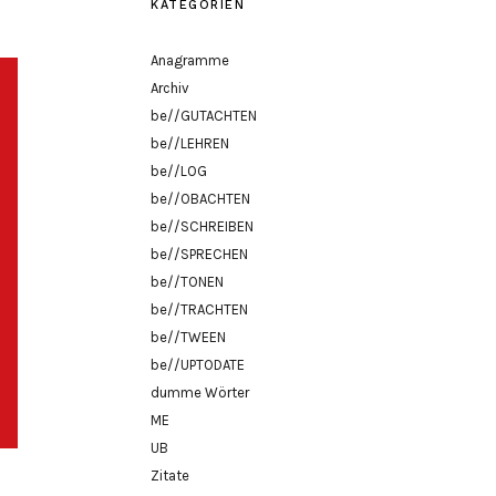
KATEGORIEN
Anagramme
Archiv
be//GUTACHTEN
be//LEHREN
be//LOG
be//OBACHTEN
be//SCHREIBEN
be//SPRECHEN
be//TONEN
be//TRACHTEN
be//TWEEN
be//UPTODATE
dumme Wörter
ME
UB
Zitate