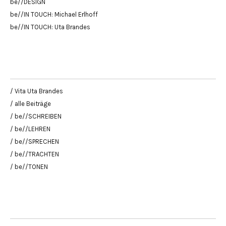
be//DESIGN
be//IN TOUCH: Michael Erlhoff
be//IN TOUCH: Uta Brandes
/ Vita Uta Brandes
/ alle Beiträge
/ be//SCHREIBEN
/ be//LEHREN
/ be//SPRECHEN
/ be//TRACHTEN
/ be//TONEN