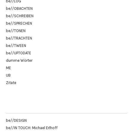
be//LOG
be//OBACHTEN
be//SCHREIBEN
be//SPRECHEN
be//TONEN
be//TRACHTEN
be//TWEEN
be//UPTODATE
dumme Wörter
ME
UB
Zitate
be//DESIGN
be//IN TOUCH: Michael Erlhoff