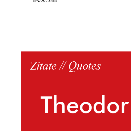
be//LOG
/
Zitate