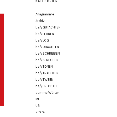
KATEGORIEN
Anagramme
Archiv
be//GUTACHTEN
be//LEHREN
be//LOG
be//OBACHTEN
be//SCHREIBEN
be//SPRECHEN
be//TONEN
be//TRACHTEN
be//TWEEN
be//UPTODATE
dumme Wörter
ME
UB
Zitate