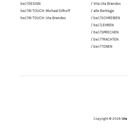
be//DESIGN
/ Vita Uta Brandes
be//IN TOUCH: Michael Erlhoff
/ alle Beiträge
be//IN TOUCH: Uta Brandes
/ be//SCHREIBEN
/ be//LEHREN
/ be//SPRECHEN
/ be//TRACHTEN
/ be//TONEN
Copyright © 2026
Uta