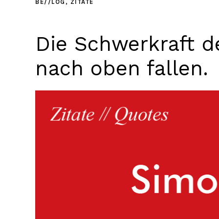
BE//LOG
,
ZITATE
Die Schwerkraft d
nach oben fallen.