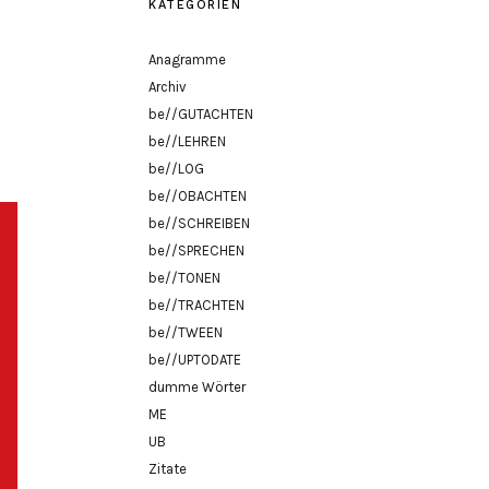
KATEGORIEN
Anagramme
Archiv
be//GUTACHTEN
be//LEHREN
be//LOG
be//OBACHTEN
be//SCHREIBEN
be//SPRECHEN
be//TONEN
be//TRACHTEN
be//TWEEN
be//UPTODATE
dumme Wörter
ME
UB
Zitate