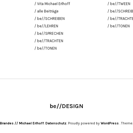
/ Vita Michael Erlhoff
/ be//TWEEN
/ alle Beiträge
/ be//SCHREI
/ be//SCHREIBEN
/ be//TRACHT
/ be//LEHREN
/ be//TONEN
/ be//SPRECHEN
/ be//TRACHTEN
/ be//TONEN
be//DESIGN
 Brandes // Michael Erlhoff
Datenschutz
Proudly powered by
WordPress
Theme: