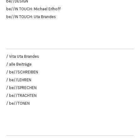
be//DESIGN
be//IN TOUCH: Michael Erlhoff
be//IN TOUCH: Uta Brandes
/ Vita Uta Brandes
/ alle Beiträge
/ be//SCHREIBEN
/ be//LEHREN
/ be//SPRECHEN
/ be//TRACHTEN
/ be//TONEN