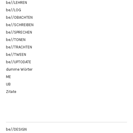
be//LEHREN
be//LOG
be//OBACHTEN
be//SCHREIBEN
be//SPRECHEN
be//TONEN
be//TRACHTEN
be//TWEEN
be//UPTODATE
dumme Wörter
ME
UB
Zitate
be//DESIGN