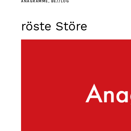
ANAGRAMME
,
BE//LOG
röste Störe