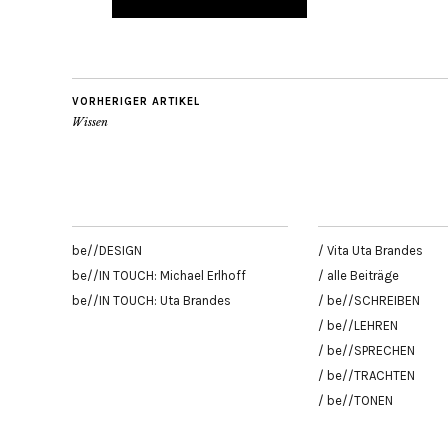
VORHERIGER ARTIKEL
Wissen
be//DESIGN
/ Vita Uta Brandes
be//IN TOUCH: Michael Erlhoff
/ alle Beiträge
be//IN TOUCH: Uta Brandes
/ be//SCHREIBEN
/ be//LEHREN
/ be//SPRECHEN
/ be//TRACHTEN
/ be//TONEN