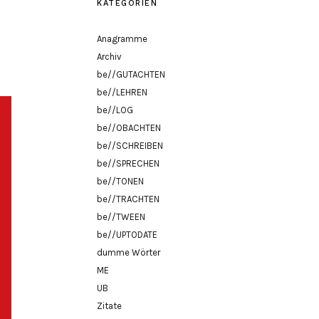
KATEGORIEN
Anagramme
Archiv
be//GUTACHTEN
be//LEHREN
be//LOG
be//OBACHTEN
be//SCHREIBEN
be//SPRECHEN
be//TONEN
be//TRACHTEN
be//TWEEN
be//UPTODATE
dumme Wörter
ME
UB
Zitate