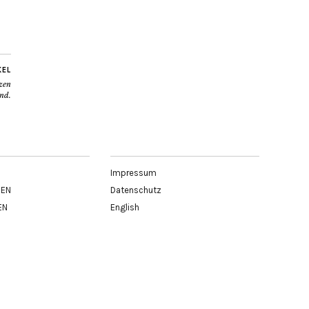
KEL
zen
ind.
Impressum
BEN
Datenschutz
EN
English