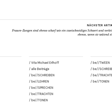
NÄCHSTER ARTI
Frauen-Zungen sind ebenso scharf wie ein zweischneidiges Schwert und verlet
ebenso, wenn sie wütend s
/ Vita Michael Erlhoff
/ be//TWEEN
/ alle Beiträge
/ be//SCHREI
/ be//SCHREIBEN
/ be//TRACHT
/ be//LEHREN
/ be//TONEN
/ be//SPRECHEN
/ be//TRACHTEN
/ be//TONEN