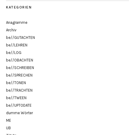
KATEGORIEN
Anagramme
Archiv
be//GUTACHTEN
be//LEHREN
be//LOG
be//OBACHTEN
be//SCHREIBEN
be//SPRECHEN
be//TONEN
be//TRACHTEN
be//TWEEN
be//UPTODATE
dumme Wörter
ME
UB