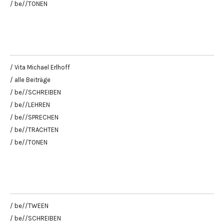
/ be//TONEN
/ Vita Michael Erlhoff
/ alle Beiträge
/ be//SCHREIBEN
/ be//LEHREN
/ be//SPRECHEN
/ be//TRACHTEN
/ be//TONEN
/ be//TWEEN
/ be//SCHREIBEN