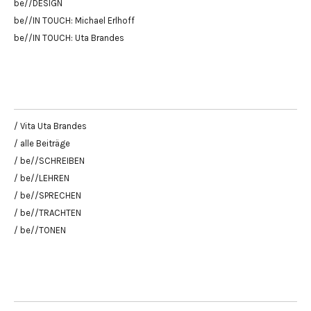
be//DESIGN
be//IN TOUCH: Michael Erlhoff
be//IN TOUCH: Uta Brandes
/ Vita Uta Brandes
/ alle Beiträge
/ be//SCHREIBEN
/ be//LEHREN
/ be//SPRECHEN
/ be//TRACHTEN
/ be//TONEN