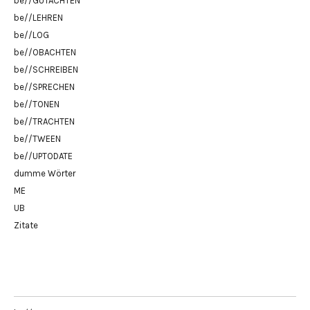
be//GUTACHTEN
be//LEHREN
be//LOG
be//OBACHTEN
be//SCHREIBEN
be//SPRECHEN
be//TONEN
be//TRACHTEN
be//TWEEN
be//UPTODATE
dumme Wörter
ME
UB
Zitate