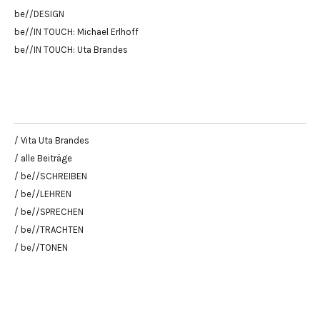
be//DESIGN
be//IN TOUCH: Michael Erlhoff
be//IN TOUCH: Uta Brandes
/ Vita Uta Brandes
/ alle Beiträge
/ be//SCHREIBEN
/ be//LEHREN
/ be//SPRECHEN
/ be//TRACHTEN
/ be//TONEN