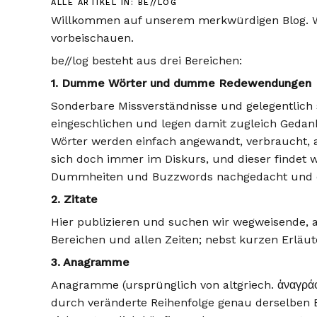
ALLE ARTIKEL IN:
BE//LOG
Willkommen auf unserem merkwürdigen Blog. Wir
vorbeischauen.
be//log besteht aus drei Bereichen:
1. Dumme Wörter und dumme Redewendungen
Sonderbare Missverständnisse und gelegentlich 
eingeschlichen und legen damit zugleich Gedank
Wörter werden einfach angewandt, verbraucht, a
sich doch immer im Diskurs, und dieser findet 
Dummheiten und Buzzwords nachgedacht und die
2. Zitate
Hier publizieren und suchen wir wegweisende, 
Bereichen und allen Zeiten; nebst kurzen Erläu
3. Anagramme
Anagramme (ursprünglich von altgriech. ἀναγράφ
durch veränderte Reihenfolge genau derselben B