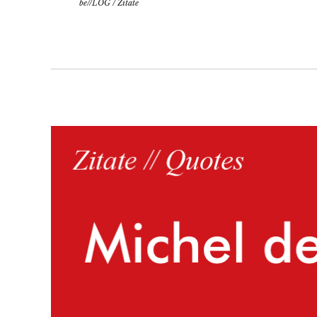
be//LOG
/
Zitate