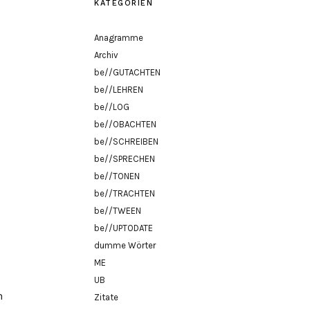
KATEGORIEN
Anagramme
Archiv
be//GUTACHTEN
be//LEHREN
be//LOG
be//OBACHTEN
be//SCHREIBEN
be//SPRECHEN
be//TONEN
be//TRACHTEN
be//TWEEN
be//UPTODATE
dumme Wörter
ME
UB
n
Zitate